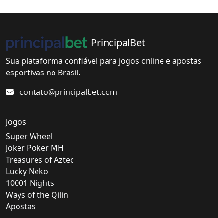
PrincipalBet
Sua plataforma confiável para jogos online e apostas
esportivas no Brasil.
contato@principalbet.com
Jogos
Super Wheel
Joker Poker MH
Treasures of Aztec
Lucky Neko
10001 Nights
Ways of the Qilin
Apostas